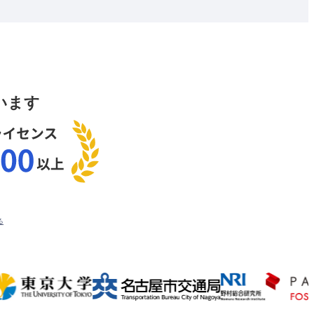
います
る