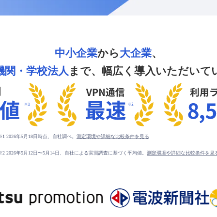
中小企業
から
大企業
、
機関・学校法人
まで、
幅広く導入いただいて
※1 2026年5月18日時点、自社調べ。
測定環境や詳細な比較条件を見る
※2 2026年5月12日〜5月14日、自社による実測調査に基づく平均値。
測定環境や詳細な比較条件を見