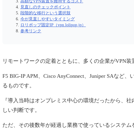
高額なVPN装置を維持するコスト
見直しのチェックポイント
段階的な移行という選択肢
今が見直しやすいタイミング
ロリポップ固定IP（vpn.lolipop.jp）
参考リンク
リモートワークの定着とともに、多くの企業がVPN装
F5 BIG-IP APM、Cisco AnyConnect、Junip
るものです。
『導入当時はオンプレミス中心の環境だったから、社内
しい判断です。
ただ、その後数年が経過し業務で使っているシステム