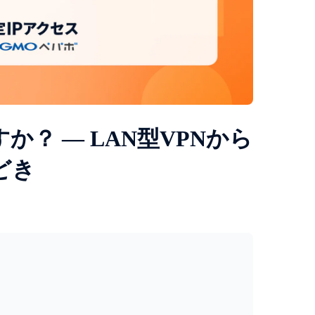
か？ — LAN型VPNから
どき