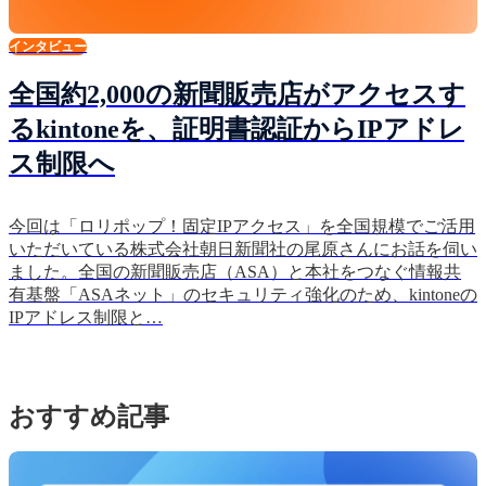
インタビュー
全国約2,000の新聞販売店がアクセスす
るkintoneを、証明書認証からIPアドレ
ス制限へ
今回は「ロリポップ！固定IPアクセス」を全国規模でご活用
いただいている株式会社朝日新聞社の尾原さんにお話を伺い
ました。全国の新聞販売店（ASA）と本社をつなぐ情報共
有基盤「ASAネット」のセキュリティ強化のため、kintoneの
IPアドレス制限と…
おすすめ記事